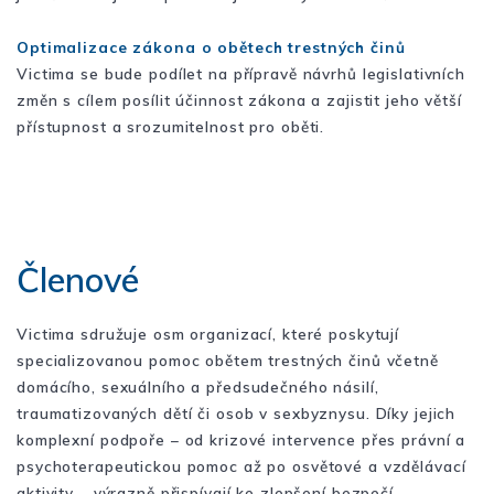
Optimalizace zákona o obětech trestných činů
Victima se bude podílet na přípravě návrhů legislativních
změn s cílem posílit účinnost zákona a zajistit jeho větší
přístupnost a srozumitelnost pro oběti.
Členové
Victima sdružuje osm organizací, které poskytují
specializovanou pomoc obětem trestných činů včetně
domácího, sexuálního a předsudečného násilí,
traumatizovaných dětí či osob v sexbyznysu. Díky jejich
komplexní podpoře – od krizové intervence přes právní a
psychoterapeutickou pomoc až po osvětové a vzdělávací
aktivity – výrazně přispívají ke zlepšení bezpečí,