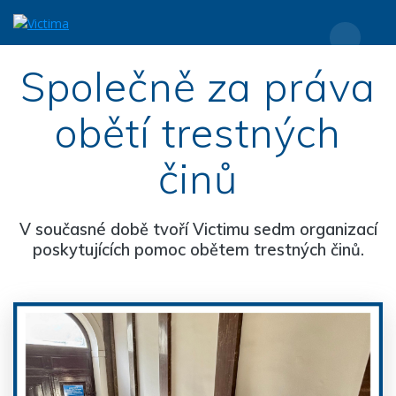
Přeskočit
na
obsah
Společně za práva
obětí trestných
činů
V současné době tvoří Victimu sedm organizací
poskytujících pomoc obětem trestných činů.