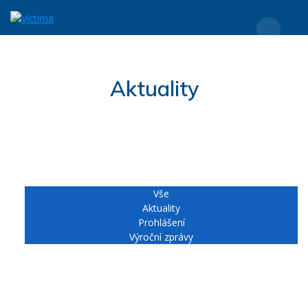
Přeskočit
Aktuality
na
obsah
Aktuality
Warning
: Undefined variable $blog_load_onscroll in
/data/3/3/33b182a3-b000-4c1a-acab-
b881350b7119/victima.cz/web/wp-content/plugins/blog-
filter/blog-filter-shortcode.php
on line
117
Vše
Aktuality
Prohlášení
Výroční zprávy